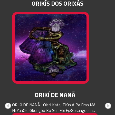
ORIKÍS DOS ORIXÁS
ORIKÍ DE NANÃ
ORIKÍ DE NANÃ Okiti Kata, Ekùn A Pa Eran Má
Ni YanOlu Gbongbo Ko Sun Ebi EjeGosungosun...