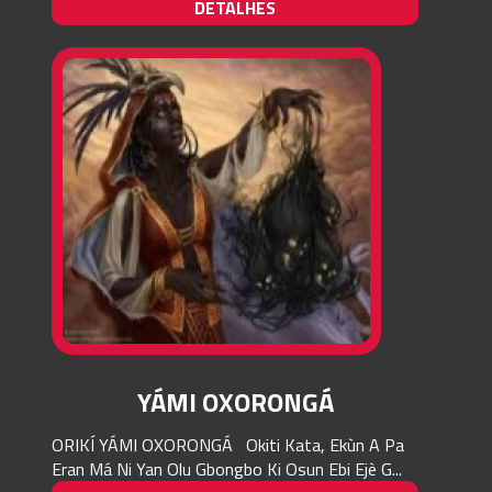
DETALHES
YÁMI OXORONGÁ
ORIKÍ YÁMI OXORONGÁ Okiti Kata, Ekùn A Pa
Eran Má Ni Yan Olu Gbongbo Ki Osun Ebi Ejè G...