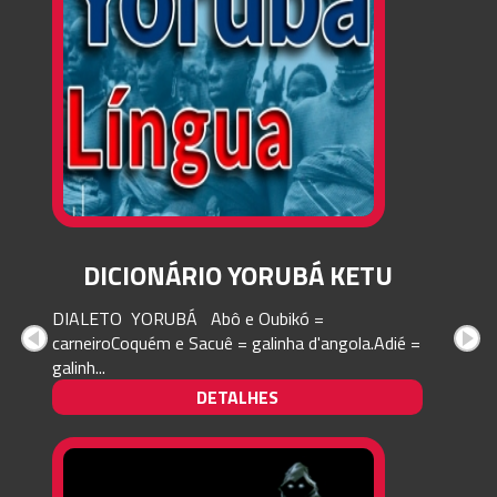
DICIONÁRIO YORUBÁ KETU
DIALETO YORUBÁ Abô e Oubikó =
carneiroCoquém e Sacuê = galinha d'angola.Adié =
galinh...
DETALHES