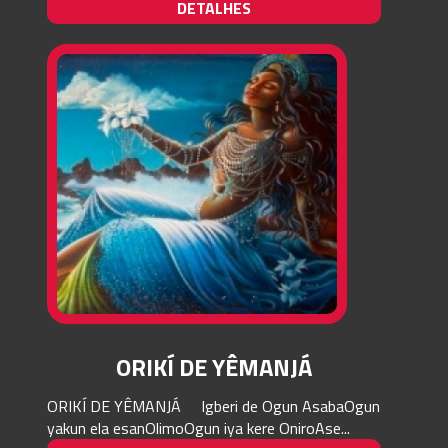
DETALHES
ORIKÍ DE YÊMANJÁ
ORIKÍ DE YÊMANJÁ Igberi de Ogun AsabaOgun
yakun ela esanOlimoOgun iya kere OniroAse...