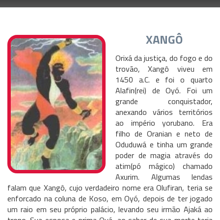
XANGÔ
Orixá da justiça, do fogo e do
trovão, Xangô viveu em
1450 a.C. e foi o quarto
Alafin(rei) de Oyó. Foi um
grande conquistador,
anexando vários territórios
ao império yorubano. Era
filho de Oranian e neto de
Oduduwá e tinha um grande
poder de magia através do
atim(pó mágico) chamado
Axurim. Algumas lendas
falam que Xangô, cujo verdadeiro nome era Olufiran, teria se
enforcado na coluna de Koso, em Oyó, depois de ter jogado
um raio em seu próprio palácio, levando seu irmão Ajaká ao