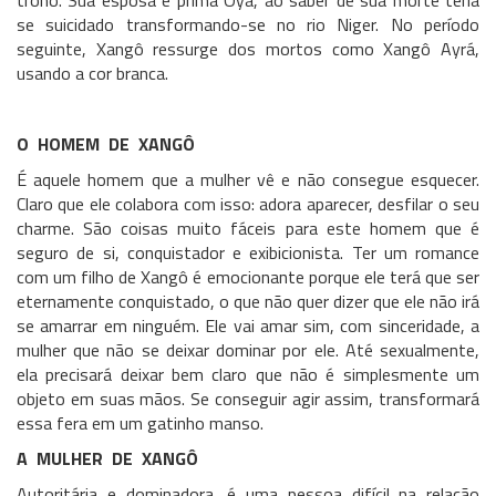
trono. Sua esposa e prima Oyá, ao saber de sua morte teria
se suicidado transformando-se no rio Niger. No período
seguinte, Xangô ressurge dos mortos como Xangô Ayrá,
usando a cor branca.
O HOMEM DE XANGÔ
É aquele homem que a mulher vê e não consegue esquecer.
Claro que ele colabora com isso: adora aparecer, desfilar o seu
charme. São coisas muito fáceis para este homem que é
seguro de si, conquistador e exibicionista. Ter um romance
com um filho de Xangô é emocionante porque ele terá que ser
eternamente conquistado, o que não quer dizer que ele não irá
se amarrar em ninguém. Ele vai amar sim, com sinceridade, a
mulher que não se deixar dominar por ele. Até sexualmente,
ela precisará deixar bem claro que não é simplesmente um
objeto em suas mãos. Se conseguir agir assim, transformará
essa fera em um gatinho manso.
A MULHER DE XANGÔ
Autoritária e dominadora, é uma pessoa difícil na relação